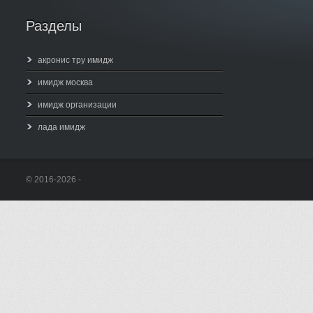
Разделы
акронис тру имидж
имидж москва
имидж организации
лада имидж
© 2016-2026 -