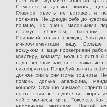
сока или скушайте соленый креке
Помогает и долька лимона, цел
Главное съесть не вставая, и п
полежать. Не доводи себя до чувств
почаще, но очень маленькими по
перекус яблочком, бананом, с
Принимай только свежую, богатую
микроэлементами пищу. Больше
воздухом и чаще проветривай рабоч
квартиру, комнату. Больше питья (н
вода, зеленый чай, свежевыжатые со
сухофруктов). Попробуй выпить кефир
должен снять симптомы тошноты. Н
помочь долька апельсина, манд
конфета. Отлично снимает неприятн
протяжении всего дня чай с корня и
чай с мелиссы, мяты. Токсикоз. Как
народными методами. Настой из