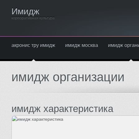
Имидж
корпоративная культура
акронис тру имидж
имидж москва
имидж орган
имидж организации
имидж характеристика