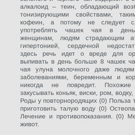
алкалоид – теин, обладающий во
тонизирующими свойствами, так
кофеин, а потому не следует с
употреблять чашек чая в ден
женщинам, людям страдающим ат
гипертонией, сердечной недоста
здесь речь идет о вреде для ор
выпивать в день больше 8 чашек ча
чая улуна молочного даже людя
заболеваниями, беременным и к
никогда не повредит. Похожи
закусывать коньяк, виски, ром, водку,
Роды у повторнородящих (0) Польза 
приготовить талую воду (0) Остеопа
Лечение и противопоказания. (0) М
живот.