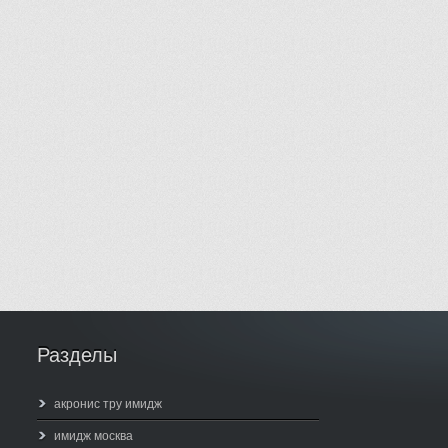
Разделы
акронис тру имидж
имидж москва