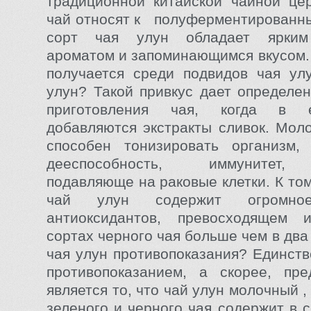
традиционной китайской чайной це
чай относят к полуферментированны
сорт чая улун обладает ярки
ароматом и запоминающимся вкусом.
получается среди подвидов чая ул
улун? Такой привкус дает определе
приготовления чая, когда в 
добавляются экстракты сливок. Мол
способен тонизировать организм,
дееспособность, иммунитет, 
подавляюще на раковые клетки. К то
чай улун содержит огромное
антиоксидантов, превосходящем
сортах черного чая больше чем в два 
чая улун противопоказания? Единст
противопоказанием, а скорее, пре
является то, что чай улун молочный , 
зеленого и черного чая содержит в 