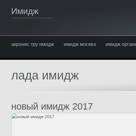
Имидж
корпоративная культура
акронис тру имидж
имидж москва
имидж орган
лада имидж
новый имидж 2017