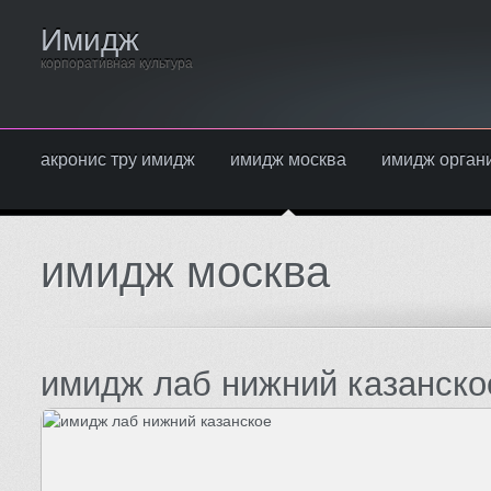
Имидж
корпоративная культура
акронис тру имидж
имидж москва
имидж орган
имидж москва
имидж лаб нижний казанско