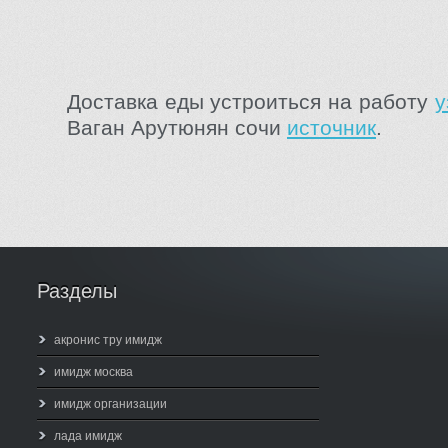
Доставка еды устроиться на работу
у
Ваган Арутюнян сочи
источник
.
Разделы
акронис тру имидж
имидж москва
имидж организации
лада имидж