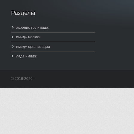
Разделы
акронис тру имидж
имидж москва
имидж организации
лада имидж
© 2016-2026 -