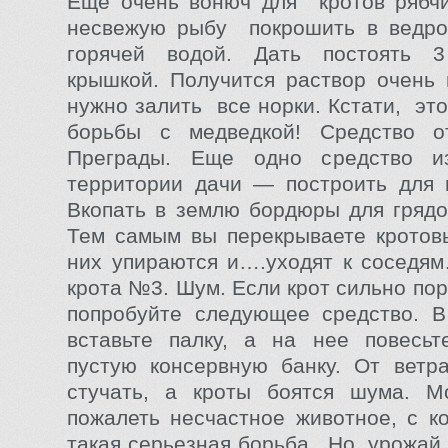
Еще очень вонюч для кротов рябчи
несвежую рыбу покрошить в ведро,
горячей водой. Дать постоять 
крышкой. Получится раствор очень
нужно залить все норки. Кстати, эт
борьбы с медведкой! Средство 
Преграды. Еще одно средство и
территории дачи — построить для 
Вкопать в землю бордюры для грядо
Тем самым вы перекрываете кротов
них упираются и….уходят к соседя
крота №3. Шум. Если крот сильно по
попробуйте следующее средство. В
вставьте палку, а на нее повесьт
пустую консервную банку. От ветр
стучать, а кроты боятся шума. Мо
пожалеть несчастное животное, с к
такая серьезная борьба . Но, урожай