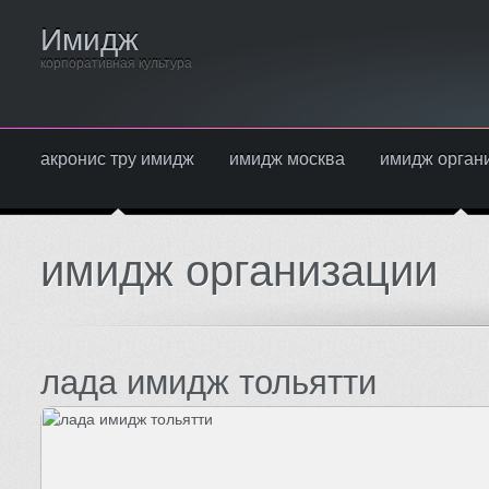
Имидж
корпоративная культура
акронис тру имидж
имидж москва
имидж орган
имидж организации
лада имидж тольятти