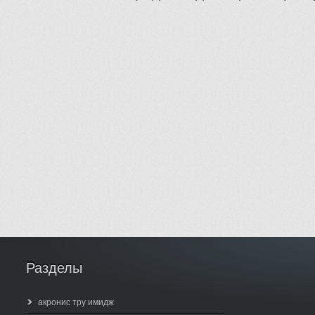
Разделы
акронис тру имидж