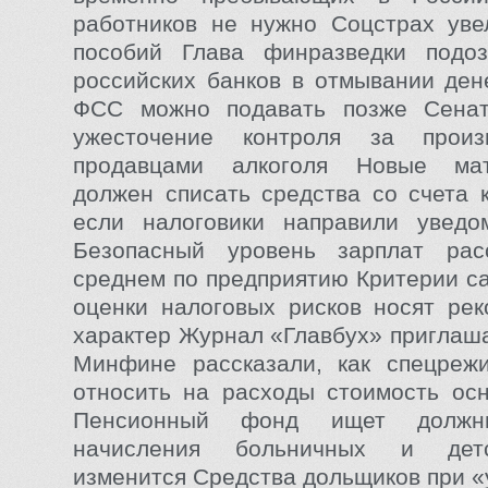
работников не нужно Соцстрах уве
пособий Глава финразведки подоз
российских банков в отмывании ден
ФСС можно подавать позже Сена
ужесточение контроля за произ
продавцами алкоголя Новые ма
должен списать средства со счета 
если налоговики направили уведо
Безопасный уровень зарплат рас
среднем по предприятию Критерии с
оценки налоговых рисков носят ре
характер Журнал «Главбух» приглаша
Минфине рассказали, как спецреж
относить на расходы стоимость ос
Пенсионный фонд ищет должни
начисления больничных и дет
изменится Средства дольщиков при «