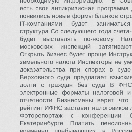
необходимую информацию. В Сов
есть своя антикризисная программа
появились новые формы бланков стро
IT-компаниями будет заниматьс
структура Со следующего года счета
будет выставлять по-новому Нал
московских инспекций затягиваю
Открыть бизнес будет проще Инструк
земельного налога Инспекторы не у
доказательства при спорах в суде
Верховного суда предлагает взыски
долги с граждан без суда В ФНС
электронные форматы налоговой и 
отчетности Бизнесмены верят, что
рейтинг ИФНС заставит налоговиков 
Фоторепортаж с конференции б
Екатеринбурге Платить пенсион
временно пребывающих в России