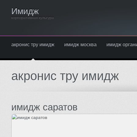
Имидж
корпоративная культура
акронис тру имидж
имидж москва
имидж орган
акронис тру имидж
имидж саратов