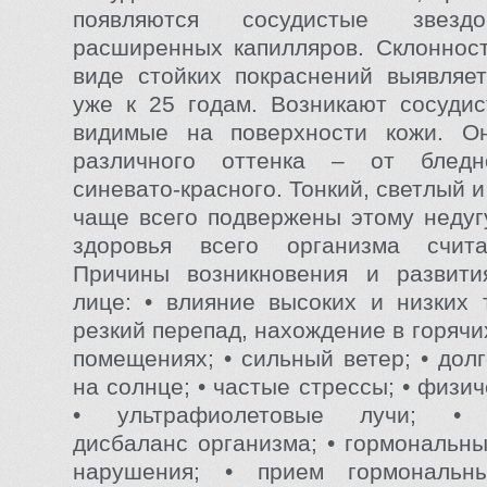
появляются сосудистые звездо
расширенных капилляров. Склонност
виде стойких покраснений выявляе
уже к 25 годам. Возникают сосудис
видимые на поверхности кожи. О
различного оттенка – от бледн
синевато-красного. Тонкий, светлый и
чаще всего подвержены этому недуг
здоровья всего организма счита
Причины возникновения и развити
лице: • влияние высоких и низких 
резкий перепад, нахождение в горяч
помещениях; • сильный ветер; • дол
на солнце; • частые стрессы; • физич
• ультрафиолетовые лучи; • 
дисбаланс организма; • гормональн
нарушения; • прием гормональн