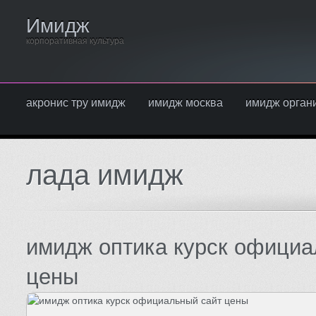
Имидж
корпоративная культура
акронис тру имидж
имидж москва
имидж орган
лада имидж
имидж оптика курск официа
цены