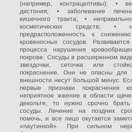
(например, контрацептивы); • вег
дистония; • заболевание печен
кишечного тракта; • неправильн
косметических средств; • на
предрасположенность к снижению
кровеносных сосудов. Развивается
процесса нарушения кровообращ
покрове. Сосуды в расширенном виде
звездочки, сеточка или стойк
покраснение. Они не опасны для 
внешности несут большой минус. Ес
первые признаки покраснения к
неприятное жжение в области щечек
декольте, то нужно срочно брать
сосуды. Лечение на поздних ср
помочь, и все лицо окутается замет
«паутинкой». При сильном нер