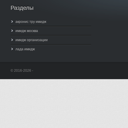
Разделы
акронис тру имидж
имидж москва
имидж организации
лада имидж
© 2016-2026 -