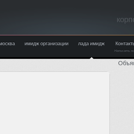
корп
москва
имидж организации
лада имидж
Контакт
Написать н
Объя