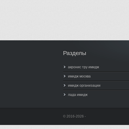
Разделы
акронис тру имидж
имидж москва
имидж организации
лада имидж
© 2016-2026 -