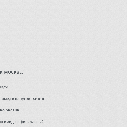
ж москва
мидж
 имидж напрокат читать
но онлайн
ес имидж официальный