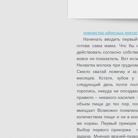
химчистка офисных кресе
Начинать вводить первый
готова сама мама. Что бы 
действовать согласно собств
вовсе не показатель. Вот есл
Нехватка молока при грудном
Смело хватай ложечку и за
месяцев. Кстати, зубов у
следующий день почти пол
торопись, никуда не опоздае
правило – никакого насилия.
объем пищи до тех пор, по
вмещает. Возможно появлени
количеством пищи и ни в ко
же нормы. Первый прикорм
Выбор первого прикорма п
задача. Мнения врачей-педи