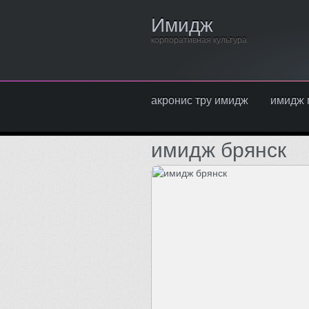
Имидж
корпоративная культура
акронис тру имидж
имидж 
имидж брянск