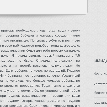
л
 прикорм необходимо лишь тогда, когда к этому
ни говорили бабушки и матерые соседки, нужно
енным инстинктам. Появились зубки или нет – это
и в весе наблюдается недобор, тогда другое дело.
 вскармливании будет для тебя первым сигналом.
 дело. Я начала вводить первый прикорм в 7,5
имид
 нас еще не было. Сначала пол-ложечки, на
ную, а на третий, наконец, полную ложку. Не
шь. Если ребенок не хочет, не заставляй. Главное
фото и
 Ну и безграничное терпение, конечно. Увеличивай
ка не увидишь, что больше желудок ребенка не
донцова
е рвоты от переедания. Тогда нужно следить за
ем случае не кормить более установленной тобою
бесплат
 при грудном вскармливании — овощи или каши
ри грудном вскармливании достаточно трудная
мартин
атров расходятся. Свои плюсы и минусы есть и у