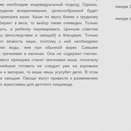
кже необходим индивидуальный подход. Однако,
имидж 
удном вскармливании, целесообразней будет
 прикорма каши. Каши по вкусу ближе к грудному
имидж о
бирает в весе, то выбор также очевиден. Только
ить, а ребенку переваривать. Ценным советом
ш (впоследствии и овощей) в блендере. Только
ит вязкость каши, поэтому к ней необходимо
ство воды, чем при обычной варке. Самыми
гречневая и овсяная. Они не содержат глютен.
ого прикорма станет гречневая каша, поначалу
ьнейшем готовить ее следует уже на коровьем
н к запорам, то каши лишь усугубят дело. В этом
им овощам. Овощи могут привести к разжижению
но агрессивны для детского пищевода.