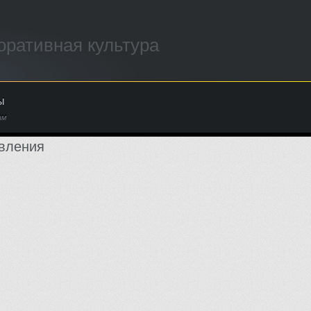
оративная культура
ы
ам
вления