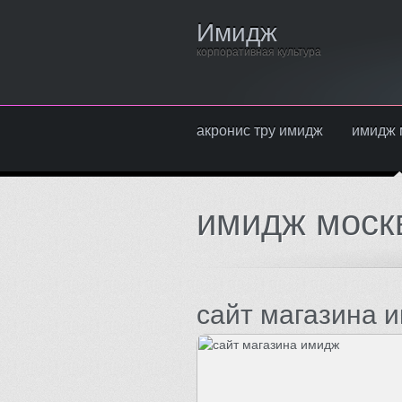
Имидж
корпоративная культура
акронис тру имидж
имидж 
имидж моск
сайт магазина 