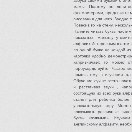
азбуки своими руками стане
мамы. Поэтому не ленитес
фломастерами, предложите м
рисования для него. Заодно 
Повесив го на стену, несколь
Начните читать буквы частя
показаться малышу утомите
алфавит Интересным шагом с
по одной букве на каждой из
карточки удобно демонстрир
капризничает, то можно о
переусердствуйте. Частое м
помочь ему в изучении ал
Обучение лучше всего начать
и растягивая звуки , напр
состоящую из всех букв алфа
станет для ребенка более 
увлекательную игру. Можно
показывать различные вид
буквы «живыми». Изучаем
английскому алфавиту, необх