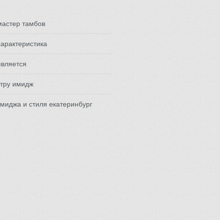
мастер тамбов
арактеристика
является
 тру имидж
миджа и стиля екатеринбург