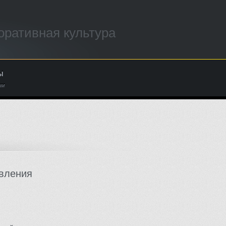
оративная культура
ы
ам
вления