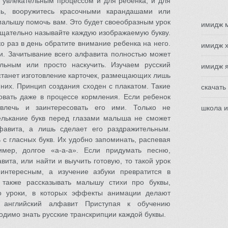
т увлекательным процессом и для ребенка, и для
ь, вооружитесь красочными карандашами или
алышу помочь вам. Это будет своеобразным урок
имидж 
тщательно называйте каждую изображаемую букву.
ко раз в день обратите внимание ребенка на него.
имидж х
ми. Зачитывание всего алфавита полностью может
льным или просто наскучить. Изучаем русский
имидж 
танет изготовление карточек, размещающих лишь
 них. Принцип создания сходен с плакатом. Такие
скачать
овать даже в процессе кормления. Если ребенок
твлечь и заинтересовать его ими. Только не
школа и
елькание букв перед глазами малыша не сможет
фавита, а лишь сделает его раздражительным.
 с гласных букв. Их удобно запоминать, распевая
имер, долгое «а-а-а». Если придумать песню,
вита, или найти и выучить готовую, то такой урок
интересным, а изучение азбуки превратится в
 также рассказывать малышу стихи про буквы,
ео уроки, в которых эффекты анимации делают
 английский алфавит Приступая к обучению
одимо знать русские транскрипции каждой буквы.