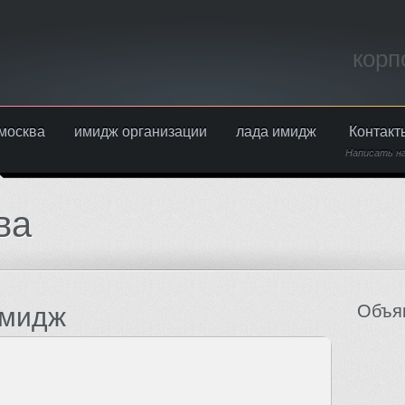
корп
москва
имидж организации
лада имидж
Контакт
Написать н
ва
Объя
имидж