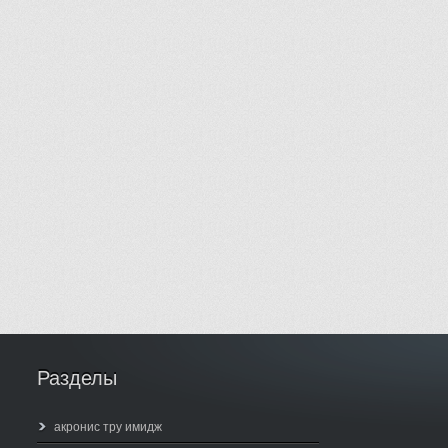
Разделы
акронис тру имидж