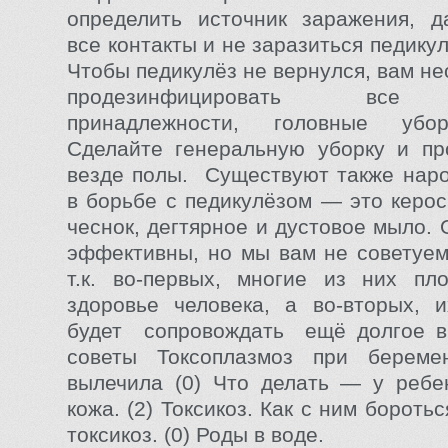
определить источник заражения, д
все контакты и не заразиться педику
Чтобы педикулёз не вернулся, вам н
продезинфицировать все 
принадлежности, головные убор
Сделайте генеральную уборку и пр
везде полы. Существуют также нар
в борьбе с педикулёзом — это кероси
чеснок, дегтярное и дустовое мыло.
эффективны, но мы вам не советуем
т.к. во-первых, многие из них пл
здоровье человека, а во-вторых, 
будет сопровождать ещё долгое в
советы Токсоплазмоз при береме
вылечила (0) Что делать — у ребе
кожа. (2) Токсикоз. Как с ним боротьс
токсикоз. (0) Роды в воде.