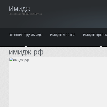
Имидж
корпоративная культура
акронис тру имидж
имидж москва
имидж орган
имидж рф